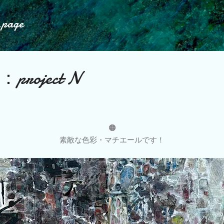
スキップしてメイン コンテンツに移動
.page
roject N
🟠
素敵な色彩・マチエールです！