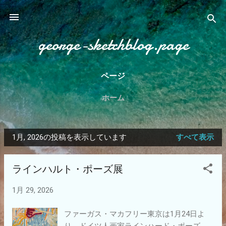
スキップしてメイン コンテンツに移動
george-sketchblog.page
ページ
ホーム
1月, 2026の投稿を表示しています
すべて表示
投
稿
ラインハルト・ポーズ展
1月 29, 2026
ファーガス・マカフリー東京は1月24日よ
り、ドイツ人画家ラインハード・ポーズ