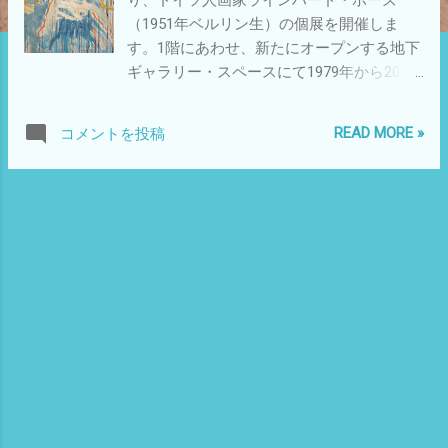
（1951年ベルリン生）の個展を開催しま
す。1階にあわせ、新たにオープンする地下
ギャラリー・スペースにて1979年から2025
年の間に制作された作品15点を展示しま
す。本展は、ポーズにとってアジアでの初
READ MORE »
コメントを投稿
個展となります。 ポーズは1971年から77年
にかけてベルリン美術大学（当時の西ベル
リンに位置する）で学んだのち、ニューヨ
ーク・ロウアー・イーストサイドに滞在。
エリザベス・ストリートのロフトに居を構
えた彼は、絵画を制作しながらCBGBやマッ
クスズ・カンザス・シティに足繁く出入り
し、ラモーンズ、ブロンディ、トーキン
グ・ヘッズのライブを体験しました。1978
年西ベルリンへの帰国後、ノイケルンとク
ロイツベルクの境界に拠点を構えました。
そこではSO36をはじめとする新たに登場し
てきていたパフォーマンス・スペースを中