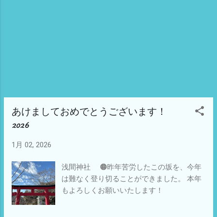
心に「ノイエ・ドイチェ・ヴェレ（ニュ
ー・ウェイヴ）」やパンクシーンが交錯し
ていました。（HP） 新設・地下展示会場
🟠天衣無縫なドローイングが 自由に展開さ
れています！
あけましておめでとうございます！
2026
1月 02, 2026
浅間神社 🟠昨年苦労したこの坂を、今年
は難なく登り切ることができました。 本年
もよろしくお願いいたします！