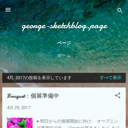
スキップしてメイン コンテンツに移動
george-sketchblog.page
ページ
ホーム
4月, 2017の投稿を表示しています
すべて表示
投
稿
Bouquet：個展準備中
4月 29, 2017
● 明日からの個展開始に向け、 オープニン
グ準備中です。 ブーケが届きました！ あり