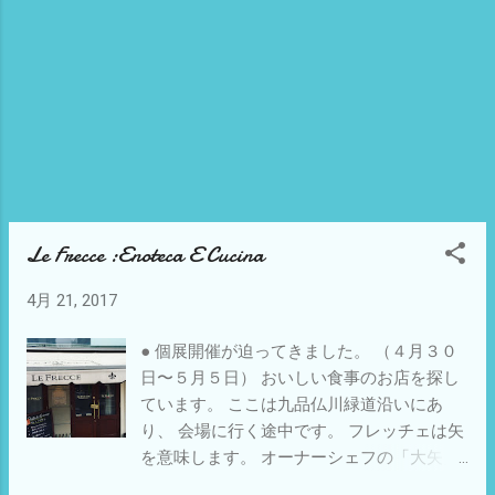
Le Frecce :Enoteca E Cucina
4月 21, 2017
● 個展開催が迫ってきました。 （４月３０
日〜５月５日） おいしい食事のお店を探し
ています。 ここは九品仏川緑道沿いにあ
り、 会場に行く途中です。 フレッチェは矢
を意味します。 オーナーシェフの「大矢」
さんの お名前からの由来なのだそうです。