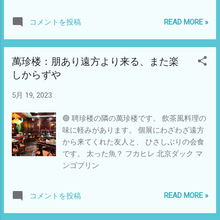
な映画雑談 ・コックと泥棒、その妻と愛人
ベティ・ブルー カバンを持った女 イル・ポ
READ MORE »
コメントを投稿
スティーノ 戦場のメリークリスマス 紅いコ
ーリャン The Blues Brothers 他
萬珍楼：朋あり遠方より来る、また楽
しからずや
5月 19, 2023
🟢 聘珍楼の隣の萬珍楼です。 飲茶風料理の
味に軽みがあります。 個展にわざわざ遠方
から来てくれた友人と、 ひさしぶりの会食
です。 太った魚？ フカヒレ 北京ダック マ
ンゴプリン
READ MORE »
コメントを投稿