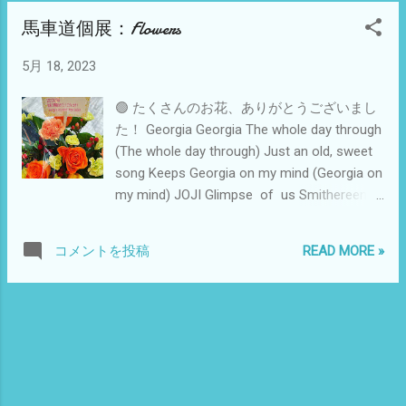
馬車道個展：Flowers
5月 18, 2023
🟢 たくさんのお花、ありがとうございまし
た！ Georgia Georgia The whole day through
(The whole day through) Just an old, sweet
song Keeps Georgia on my mind (Georgia on
my mind) JOJI Glimpse of us Smithereens
is the third studio album by Japanese
singer-songwriter Joji , released on 4
READ MORE »
コメントを投稿
November 2022 via 88rising and Warner
Records . [2] It was preceded by the singles
" Glimpse of Us " and "Yukon (Interlude)". Joji
is touring North America in promotion of the
record from September 2022. [3] (WIKI) 勝烈
庵馬車道本店 村井譲二個展 21日 日曜日 終
了時間 16時30分まで 延長しました