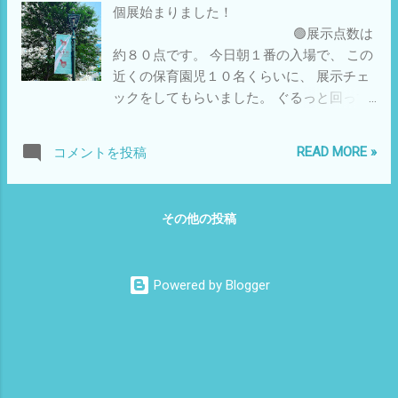
個展始まりました！
🟢展示点数は
約８０点です。 今日朝１番の入場で、 この
近くの保育園児１０名くらいに、 展示チェ
ックをしてもらいました。 ぐるっと回って
ちょっと点数多いんでないんかいとの指摘
は 特にありませんでした。 手をふって別れ
READ MORE »
コメントを投稿
ました。 あしたもまた来てね！ コーナー：
カオス展示 🟢 地元の保育園児（3歳） に人
気のあった作品です。 写真カードを３枚持
その他の投稿
ち帰ってくれました。 貴重なご意見ありが
とう！
Powered by Blogger