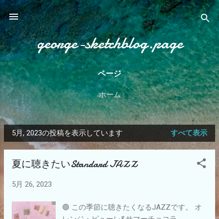
スキップしてメイン コンテンツに移動
george-sketchblog.page
ページ
ホーム
5月, 2023の投稿を表示しています
すべて表示
投
稿
夏に聴きたいStandard JAZZ
5月 26, 2023
🟢 この季節に聴きたくなるJAZZです。 オ
レンジ・ピューレ&サマーチョコラ