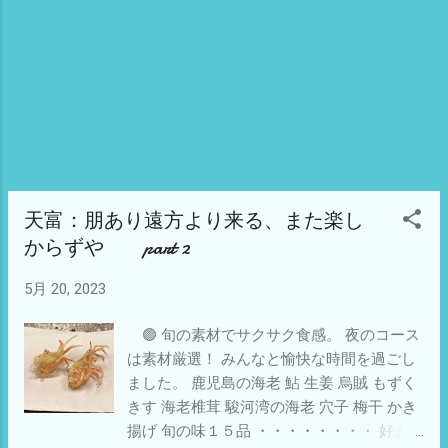
天富：朋あり遠方より来る、また楽し
からずや part 2
5月 20, 2023
🟢 旬の素材でサクサク食感。 夜のコース
は素材厳選！ みんなと愉快な時間を過ごし
ました。 鹿児島の海老 鮎 生姜 烏賊 もずく
きす 海老椎茸 駿河湾の海老 穴子 梅干 かき
揚げ 旬の味１５品 ・・・・・・・・ 好き