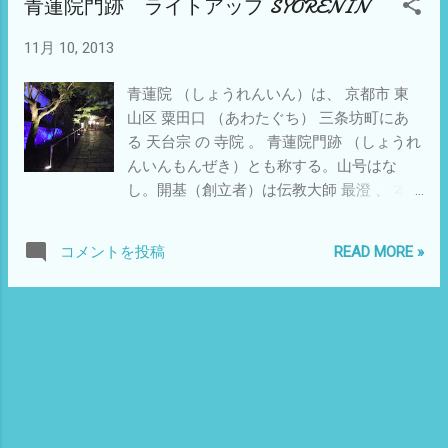
青蓮院門跡 ライトアップ SYORENIN
たのだという。 「利休にたずねよ」 山本兼
一：著より
11月 10, 2013
青蓮院 （しょうれんいん）は、 京都市 東
山区 粟田口 （あわたぐち） 三条坊町にあ
る 天台宗 の 寺院 。 青蓮院門跡 （しょうれ
んいんもんぜき）とも称する。山号はな
し。開基（創立者）は伝教大師 最澄 、 本
尊は 熾盛光如来 （しじょうこうにょらい）
である。 ●夜の青蓮院ははじめてです。 昼
READ MORE »
コメントを投稿
とは趣がだいぶ違います。 親鸞聖人お手植
えの大楠 樹齢８００年 濵松図 ライトアッ
プ 知恩院 １７：３０～ 青蓮院 １８：０
０～ 知恩院