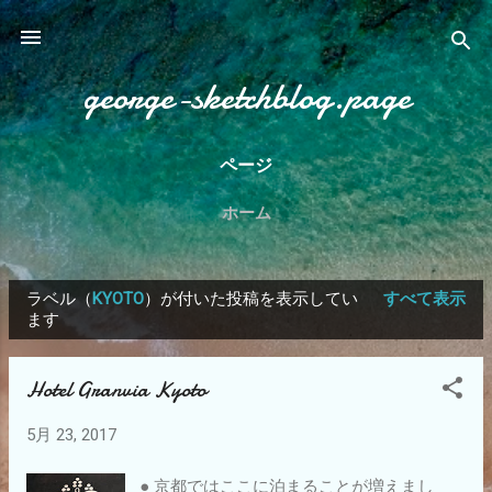
スキップしてメイン コンテンツに移動
george-sketchblog.page
ページ
ホーム
ラベル（
KYOTO
）が付いた投稿を表示してい
すべて表示
投
ます
稿
Hotel Granvia Kyoto
5月 23, 2017
● 京都ではここに泊まることが増えまし