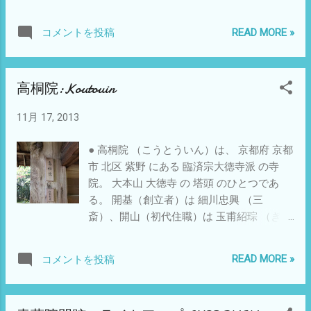
して知られる大友宗麟が帰依した大満国師･
徹岫宗九 （てっしゅう そうきゅう）を開山
READ MORE »
コメントを投稿
に迎え、自らの 菩提寺 として創建した 。
創建年については、天文2年（1533年）、同
4年、同12年、同15年など諸説ある 。瑞峯
高桐院:Koutouin
院という寺号は宗麟の法名 「瑞峯院殿瑞峯
宗麟居士」から名付けられたものである。
11月 17, 2013
独座庭 閑眠庭 大徳寺 三門：金毛閣
● 高桐院 （こうとういん）は、 京都府 京都
市 北区 紫野 にある 臨済宗大徳寺派 の寺
院。 大本山 大徳寺 の 塔頭 のひとつであ
る。 開基（創立者）は 細川忠興 （三
斎）、開山（初代住職）は 玉甫紹琮 （ぎょ
くほじょうそう）である。 「この灯篭、そ
ちらで匿ってはくださるまいか」 利休にそ
READ MORE »
コメントを投稿
ういわれたとき、忠興はもちろん即座にう
なずいた。 評判を聞いた秀吉が欲しがった
ので、 利休は灯篭の笠をわざわざ打ち欠い