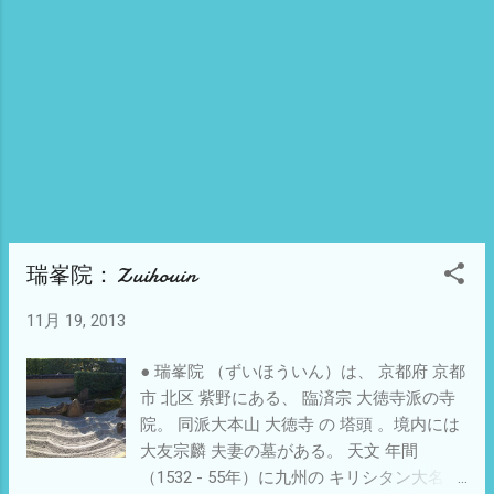
瑞峯院：Zuihouin
11月 19, 2013
● 瑞峯院 （ずいほういん）は、 京都府 京都
市 北区 紫野にある、 臨済宗 大徳寺派の寺
院。 同派大本山 大徳寺 の 塔頭 。境内には
大友宗麟 夫妻の墓がある。 天文 年間
（1532 - 55年）に九州の キリシタン大名 と