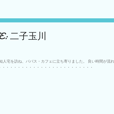
切に慈しみたい「いま」を私たちに示してくれます。 民藝を出発
沙弥郎の創作活動の全貌をご堪能ください。（HP) 🟠 ２度見逃し
ことで東京オペラシティーに出かけました。 おおらかな作風に、い
ていた各国の品々をはじめ、 資料なども興味深いものがあります
982 メキシコ人物：木綿 1970年代
AFE: 二子玉川
 知人宅を訪ね、パパス・カフェに立ち寄りました。 良い時間が流れて
・・・・・・・・・・・・・・・・・・・・・・・・・