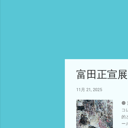
富田正宣展：p
11月 21, 2025
🟠
コ
的
ー