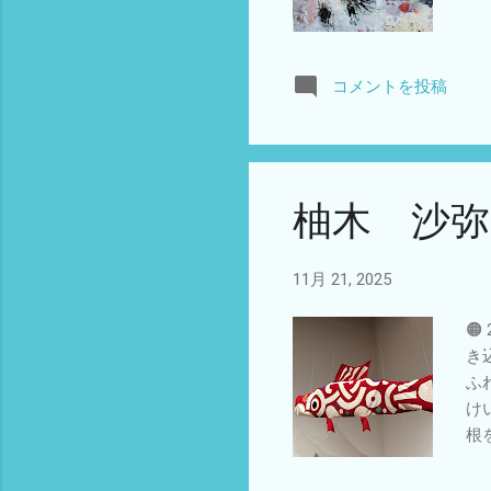
コメントを投稿
柚木 沙弥
11月 21, 2025

き
ふ
け
根
の
る