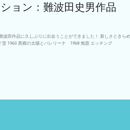
クション：難波田史男作品
 難波田作品に久しぶりに出会うことができました！ 新しさときら
イ堂 1960 異郷の太陽とバレリーナ 1968 無題 エッチング