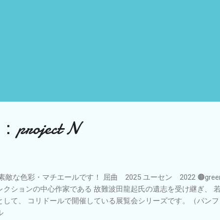
roject N
 素敵な色彩・マチエールです！ 屈曲 2025 ユーセン 2022 🟠green pe
レクションの中心作家である 故難波田龍起氏の遺志を受け継ぎ、 
として、 コリドールで開催している展覧会シリーズです。（パンフ
ル