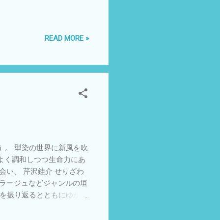
READ MORE »
ろう 。 型染の世界に新風を吹
よく調和しつつ生命力にあ
い、 芹沢銈介 せりざわ
コラージュなどジャンルの垣
動を振り返るとともにゆかり
身の回りの「もの」に対す
事は、変化の時代にこそ、