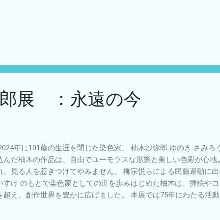
郎展 ：永遠の今
 2024年に101歳の生涯を閉じた染色家、 柚木沙弥郎 ゆのき さみ
込んだ柚木の作品は、自由でユーモラスな形態と美しい色彩が心地
れ、見る人を惹きつけてやみません。 柳宗悦らによる民藝運動に出会
いすけ のもとで染色家としての道を歩みはじめた柚木は、挿絵や
を超え、創作世界を豊かに広げました。 本展では75年にわたる活
あった都市や地域をテーマに加え、柚木をめぐる旅へと誘います。
愛着や、日々のくらしに見出した喜びから作品を紡ぎだす柚木の仕