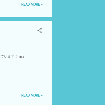
READ MORE »
点に、人生を愛し楽しんだ柚
た柚木沙弥郎展。 ３度目とい
やされます。 柚木の愛蔵
。 型染蓮分飾布：芭蕉布
います！ rise
READ MORE »