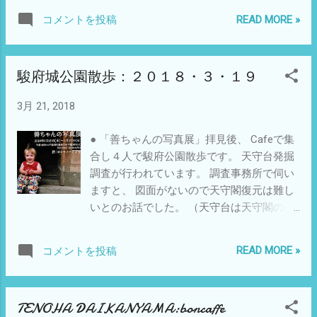
た。 軽みのある味で アスパラを食べた時に
READ MORE »
コメントを投稿
パリのサントノーレの レストランを思い出
しました。 スープ アスパラ・トリフ イベ
リコ豚ロティ デザート系３連発！ osier=や
駿府城公園散歩：２０１８・３・１９
なぎ
3月 21, 2018
● 「善ちゃんの写真展」拝見後、 Cafeで集
合し４人で駿府公園散歩です。 天守台発掘
調査が行われています。 調査事務所で伺い
ますと、 図面がないので天守閣復元は難し
いとのお話でした。 （天守台は天守閣の基
礎部分） しかし今はCG復元も考えられま
す。 私は数十年前に、今川氏の遺構も見学
READ MORE »
コメントを投稿
したことがあります。 懐かしい思い出で
す。 駿府城跡天守台発掘調査 駿府城では、
天守が焼失した後は天守台（天守の下の石
TENOHA DAIKANYAMA:boncaffe
垣造りの土台）だけが残っていましたが、