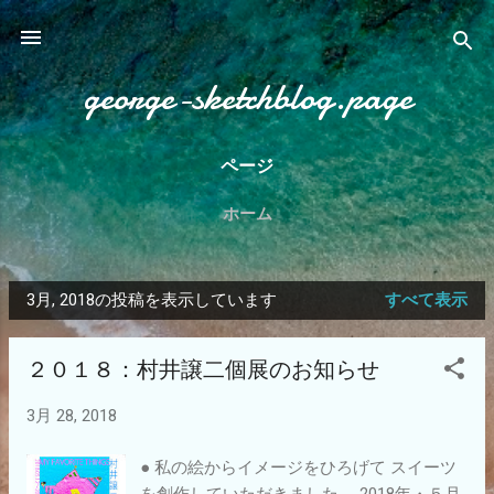
スキップしてメイン コンテンツに移動
george-sketchblog.page
ページ
ホーム
3月, 2018の投稿を表示しています
すべて表示
投
稿
２０１８：村井譲二個展のお知らせ
3月 28, 2018
● 私の絵からイメージをひろげて スイーツ
を創作していただきました。 2018年・５月