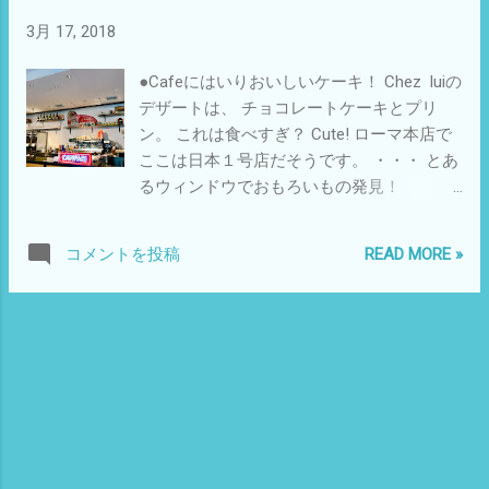
駿府城が廃城になった後の明治29（1896）
3月 17, 2018
年に、天守台は取り壊され、その土砂で本
丸堀が埋め立てられました。 静岡市で
●Cafeにはいりおいしいケーキ！ Chez luiの
は、かつて天守が建っていた跡地の整備方
デザートは、 チョコレートケーキとプリ
針を決定するため、事前に天守台の正確な
ン。 これは食べすぎ？ Cute! ローマ本店で
位置や大きさ、石垣の残存状況などの学術
ここは日本１号店だそうです。 ・・・ とあ
的データを得ることを目的に、発掘調査を
るウィンドウでおもろいもの発見！
行うこととしました。発掘調査は、平成28
・・・・・・・・・
年8月に開始し、平成32年2月まで駿府城公
園北西部にて実施予定です。 2016年か
READ MORE »
コメントを投稿
ら2019年3月まで3年間で天守台全体とそこ
に接する本丸堀を発掘調査して、4年目は、
天守台の内部をさらに掘り下げて、13～16
世紀に駿河と遠江（現在の静岡県中西部）
を支配していた今川氏の時代の遺構を調査
します。 （静岡市） 東御門・巽櫓 坤櫓
（ひつじさる）