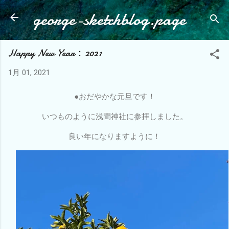
george-sketchblog.page
スキップしてメイン コンテンツに移動
Happy New Year：2021
1月 01, 2021
●おだやかな元旦です！
いつものように浅間神社に参拝しました。
良い年になりますように！