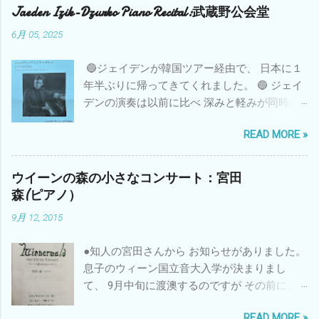
衆国の映画 である。 ２.サンセット大通り 『
Jaeden Izik-Dzurko Piano Recital:武蔵野公会堂
サンセット大通り 』（サンセットおおどお
6月 05, 2025
り、原題: Sunset Boulevard または Sunset
Blvd. ）は 1950年 の アメリカ合衆国 のドラマ
🔵ジェイデンが韓国ツアー経由で、 日本に１
映画。 ビリー・ワイルダー 監督作品。 ロサン
年半ぶりに帰ってきてくれました。 🔵 ジェイ
ゼルス 郊外の豪邸を舞台に、 ハリウッド の光
デンの演奏は以前に比べ 深みと軽みが同時に
と影、 サイレント映画 時代の栄光を忘れられ
加わり、 パワーアップしたように思います。
ない往年の大女優の妄執と、それがもたらし
READ MORE »
最後の一音まで、 繊細に表現されていまし
た悲劇を描いた フィルム・ノワール である。
た。 ※ピアノは掌中にあり 目を閉じて演奏を
3.市民ケーン 『 市民ケーン 』（しみんケー
聞いている間に、 あの時と同じインパクトを
ウイーンの森の小さなコンサート：宮田
ン、原題: Citizen Kane ）は、 1941年 公開の
感じました！ それは私が2013に出会った
森(ピアノ）
アメリカ映画 。 RKO 配給。監督・製作・脚
Francesco Tristano の時に感じた ※ インパク
本・主演は オーソン・ウェルズ 。 モノクロ
9月 12, 2015
トだと気づくのに あまり時間はかかりません
、119分。 4.イブのすべて 説明を追加 『 イヴ
でした。 🔵アンコールは、 スタンディング・
の総て 』（イヴのすべて、原題： All About
●知人の宮田さんから お知らせがありました。
オベイション とともに５回！ とくに３曲目は
Eve ）は、 1950年 公開の アメリカ映画 。監
息子のウィーン国立音大入学が決まりまし
私が１年半前に希望した CANADIANA SUITE か
督は ジョセフ・L・マンキーウィッツ 。 5.何
て、 9月中旬に渡澳するのですが その前に、
ら Place St. Henri でした。 アンコール曲の中
がジェーンに起こったか？ 『 何がジェーンに
壮行会を兼ねた内輪のコンサートを企画しま
でも、 私にはもの凄い拍手が 沸き起こったよ
起ったか? 』（なにがジェーンにおこったか、
READ MORE »