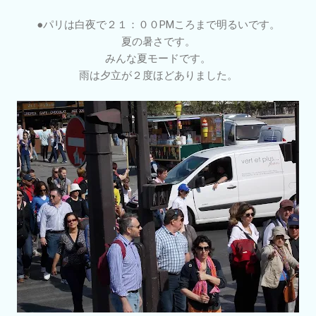
●パリは白夜で２１：００PMころまで明るいです。
夏の暑さです。
みんな夏モードです。
雨は夕立が２度ほどありました。