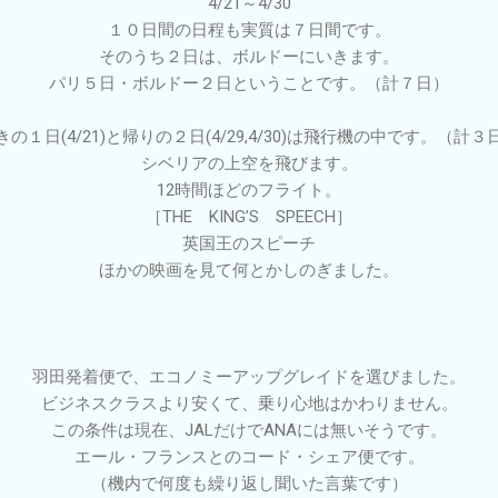
4/21～4/30
１０日間の日程も実質は７日間です。
そのうち２日は、ボルドーにいきます。
パリ５日・ボルドー２日ということです。（計７日）
きの１日(4/21)と帰りの２日(4/29,4/30)は飛行機の中です。（計３
シベリアの上空を飛びます。
12時間ほどのフライト。
［THE KING’S SPEECH］
英国王のスピーチ
ほかの映画を見て何とかしのぎました。
羽田発着便で、エコノミーアップグレイドを選びました。
ビジネスクラスより安くて、乗り心地はかわりません。
この条件は現在、JALだけでANAには無いそうです。
エール・フランスとのコード・シェア便です。
（機内で何度も繰り返し聞いた言葉です）